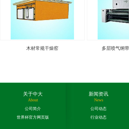
木材常规干燥窑
多层喷气纲
关于中大
新闻资讯
About
News
公司简介
公司动态
世界杯官方网页版
行业动态